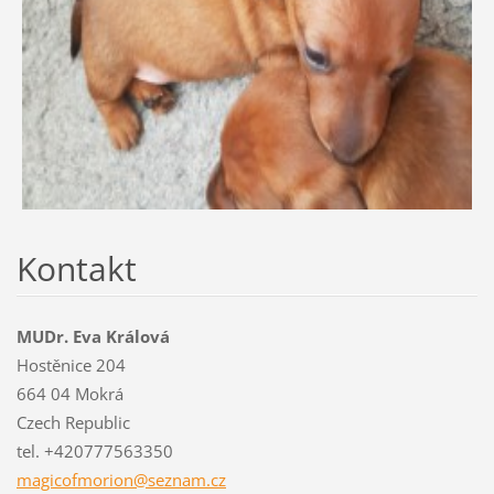
Kontakt
MUDr. Eva Králová
Hostěnice 204
664 04 Mokrá
Czech Republic
tel. +420777563350
magicofm
orion@se
znam.cz