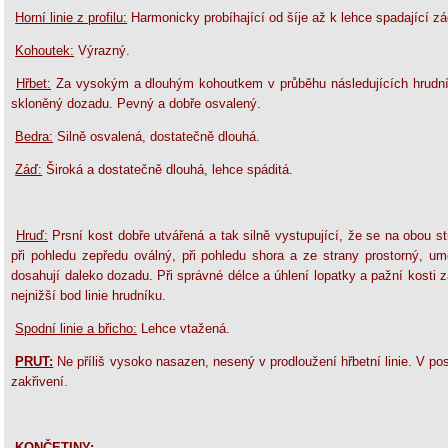
Horní linie z profilu:
Harmonicky probíhající od šíje až k lehce spadající zá
Kohoutek:
Výrazný.
Hřbet:
Za vysokým a dlouhým kohoutkem v průběhu následujících hrudních
skloněný dozadu. Pevný a dobře osvalený.
Bedra:
Silně osvalená, dostatečně dlouhá.
Záď:
Široká a dostatečně dlouhá, lehce spáditá.
Hruď:
Prsní kost dobře utvářená a tak silně vystupující, že se na obou st
při pohledu zepředu oválný, při pohledu shora a ze strany prostorný, umo
dosahují daleko dozadu. Při správné délce a úhlení lopatky a pažní kosti z
nejnižší bod linie hrudníku.
Spodní linie a břicho:
Lehce vtažená.
PRUT:
Ne příliš vysoko nasazen, nesený v prodloužení hřbetní linie. V posl
zakřivení.
KONČETINY: