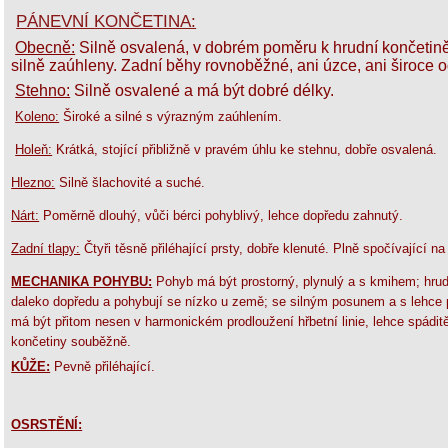
PÁNEVNÍ KONČETINA:
Obecně:
Silně osvalená, v dobrém poměru k hrudní končetině
silně zaúhleny. Zadní běhy rovnoběžné, ani úzce, ani široce 
Stehno:
Silně osvalené a má být dobré délky.
Koleno:
Široké a silné s výrazným zaúhlením.
Holeň:
Krátká, stojící přibližně v pravém úhlu ke stehnu, dobře osvalená.
Hlezno:
Silně šlachovité a suché.
Nárt:
Poměrně dlouhý, vůči bérci pohyblivý, lehce dopředu zahnutý.
Zadní tlapy:
Čtyři těsně přiléhající prsty, dobře klenuté. Plně spočívající na
MECHANIKA POHYBU:
Pohyb má být prostorný, plynulý a s kmihem; hrud
daleko dopředu a pohybují se nízko u země; se silným posunem a s lehce pr
má být přitom nesen v harmonickém prodloužení hřbetní linie, lehce spáditě
končetiny souběžně.
KŮŽE:
Pevně přiléhající.
OSRSTĚNÍ: