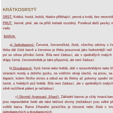
KRÁTKOSRSTÝ
SRST:
Krátká, hustá, lesklá, hladce přiléhající, pevná a tvrdá, bez neosrst
PRUT:
Jemně, plně, ale ne příliš bohatě osrstěný. Poněkud delší pesíky 
vadu.
BARVA:
a)
Jednobarevní:
Červená, červenožlutá, žlutá, všechny odstíny s če
třeba dát čisté barvě a červenou je třeba posuzovat jako hodnotnější než
psi se silnou příměsí černé. Bílá není žádoucí, ale v ojedinělých malých
drápy černé, červenohnědá je také přípustná, ale není žádoucí.
b)
Dvoubarevní:
Sytá černá nebo hnědá, obě s rezavohnědými nebo žl
stranách mordy a dolního pysku, na vnitřním okraji slechů, na prsou, na
tlapách, kolem řitního otvoru a odtud asi do třetiny až poloviny spodní 
černé, u hnědých psů hnědé. Bílá není žádoucí, ale v ojedinělých malých 
silně rozšířené pálení je nežádoucí.
c)
Skvrnití (tygrovaní, žíhaní):
Základní barvou je vždy tmavá barv
jsou nepravidelné šedé ale také béžové skvrny (nežádoucí jsou velké p
světlá barva. Barva žíhaného jezevčíka je červená nebo žlutá s t
jednobarevných a dvoubarevných.