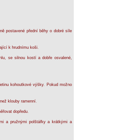
vně postavené přední běhy o dobré síle
ající k hrudnímu koši.
lu, se silnou kostí a dobře osvalené,
třetinu kohoutkové výšky. Pokud možno
 než klouby ramenní.
měřovat dopředu.
nými a pružnými polštářky a krátkými a