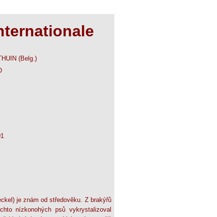
nternationale
 THUIN (Belg.)
D
01
ckel) je znám od středověku. Z brakýřů
chto nízkonohých psů vykrystalizoval