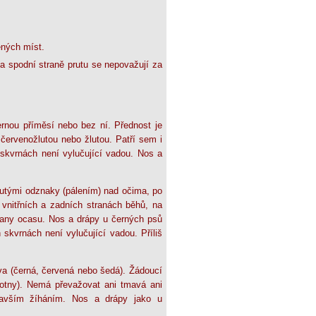
ěných míst.
na spodní straně prutu se nepovažují za
rnou příměsí nebo bez ní. Přednost je
 červenožlutou nebo žlutou. Patří sem i
 skvrnách není vylučující vadou. Nos a
utými odznaky (pálením) nad očima, po
 vnitřních a zadních stranách běhů, na
strany ocasu. Nos a drápy u černých psů
skvrnách není vylučující vadou. Příliš
a (černá, červená nebo šedá). Žádoucí
lotny). Nemá převažovat ani tmavá ani
mavším žíháním. Nos a drápy jako u