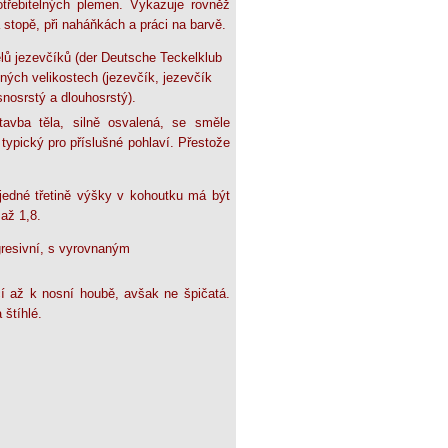
otřebitelných plemen. Vykazuje rovněž
 stopě, při naháňkách a práci na barvě.
ů jezevčíků (der Deutsche Teckelklub
zných velikostech (jezevčík, jezevčík
rsnosrstý a dlouhosrstý).
tavba těla, silně osvalená, se směle
ypický pro příslušné pohlaví. Přestože
.
dné třetině výšky v kohoutku má být
až 1,8.
gresivní, s vyrovnaným
cí až k nosní houbě, avšak ne špičatá.
štíhlé.