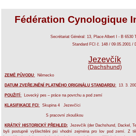
Fédération Cynologique I
Secrétariat Général: 13, Place Albert I - B 6530
Standard FCI č. 148 / 09.05.2001 / 
Jezevčík
(Dachshund)
ZEMĚ PŮVODU
:
Německo
DATUM ZVEŘEJNĚNÍ PLATNÉHO ORIGINÁLU STANDARDU
:
13. 3. 20
POUŽITÍ
:
Lovecký pes – práce na povrchu a pod zemí
KLASIFIKACE FCI
:
Skupina 4 Jezevčíci
S pracovní zkouškou
KRÁTKÝ HISTORICKÝ PŘEHLED:
Jezevčík (der Dachshund, Dackel, Te
byli postupně vyšlechtěni psi vhodní zejména pro lov pod zemí. Z tě