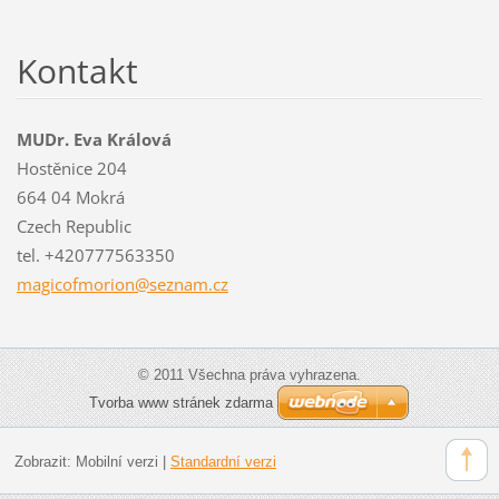
Kontakt
MUDr. Eva Králová
Hostěnice 204
664 04 Mokrá
Czech Republic
tel. +420777563350
magicofm
orion@se
znam.cz
© 2011 Všechna práva vyhrazena.
Tvorba www stránek zdarma
Zobrazit:
Mobilní verzi
|
Standardní verzi