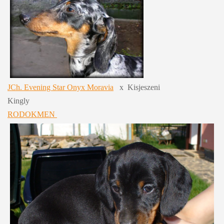
JCh. Evening Star Onyx Moravia
x Kisjeszeni
Kingly
RODOKMEN