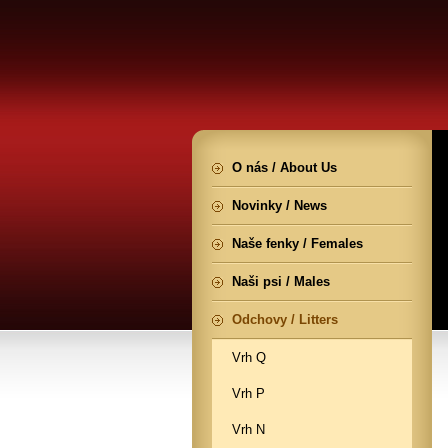
O nás / About Us
Novinky / News
Naše fenky / Females
Naši psi / Males
Odchovy / Litters
Vrh Q
Vrh P
Vrh N