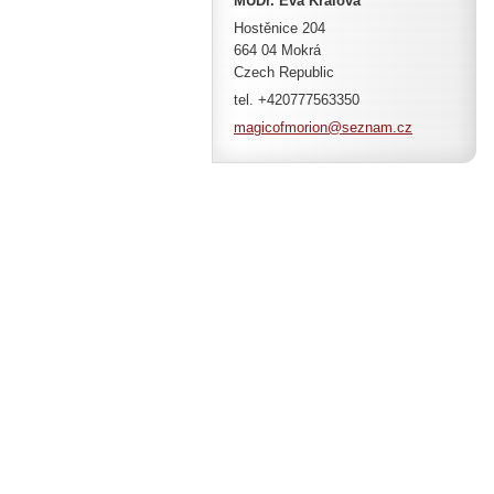
MUDr. Eva Králová
Hostěnice 204
664 04 Mokrá
Czech Republic
tel. +420777563350
magicofm
orion@se
znam.cz