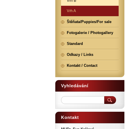
Vrh B
Vrh A
Štěňata/Puppies/For sale
Fotogalerie / Photogallery
Standard
Odkazy / Links
Kontakt / Contact
Vyhledávání
Kontakt