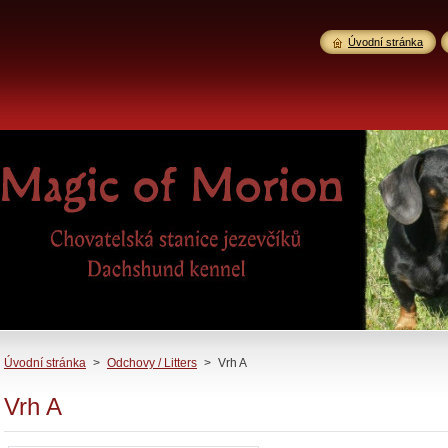
Úvodní stránka
Úvodní stránka
>
Odchovy / Litters
>
Vrh A
Vrh A