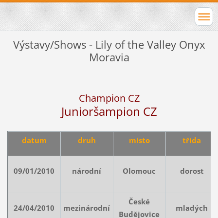
Výstavy/Shows - Lily of the Valley Onyx
Moravia
Champion CZ
Junior
šampion CZ
datum
druh
místo
třída
09/01/2010
národní
Olomouc
dorost
České
24/04/2010
mezinárodní
mladých
Budějovice