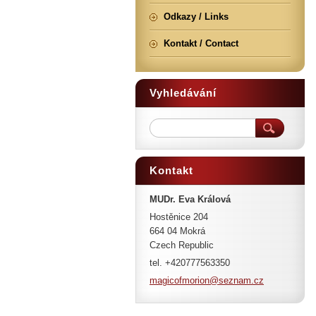
Odkazy / Links
Kontakt / Contact
Vyhledávání
Kontakt
MUDr. Eva Králová
Hostěnice 204
664 04 Mokrá
Czech Republic
tel. +420777563350
magicofm
orion@se
znam.cz